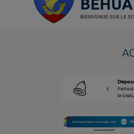
BÉHUA
BIENVENUE SUR LE S
A
Dépose
d'Urb
Particul
le GNAU
être uti
d'inform
individu