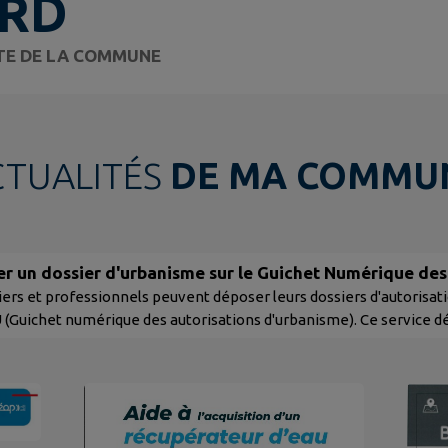
RD
ITE DE LA COMMUNE
CTUALITÉS
DE MA COMMU
r un dossier d'urbanisme sur le Guichet Numérique des
anisme
iers et professionnels peuvent déposer leurs dossiers d'autorisat
 (Guichet numérique des autorisations d'urbanisme). Ce service d
lisé pour les documents suivants. A compter du 1er janvier 2022: c
ation (CUa) déclaration d’intention d’aliéner (DIA) permis de con
elle (PCMI) ou...