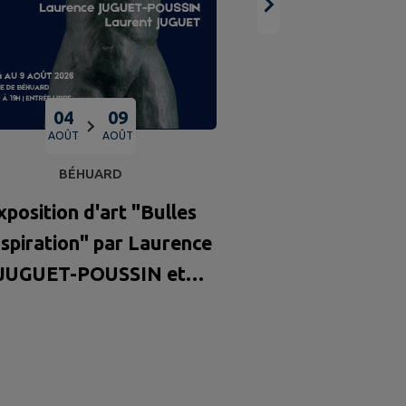
du 10 au 16 
04
09
AOÛT
AOÛT
BÉHUARD
xposition d'art "Bulles
nspiration" par Laurence
JUGUET-POUSSIN et
urent JUGUET du 4 au 9
août 2026