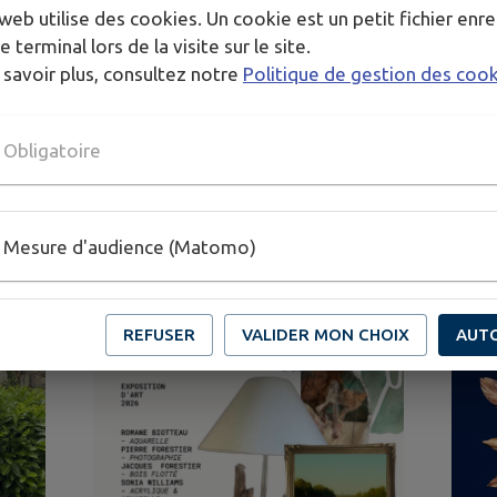
web utilise des cookies. Un cookie est un petit fichier enre
Signaler
Sondages
VIE CITOYENNE
e terminal lors de la visite sur le site.
 savoir plus, consultez notre
Politique de gestion des coo
GENDA DE
MON TERRITOI
Obligatoire
Mesure d'audience (Matomo)
REFUSER
VALIDER MON CHOIX
AUT