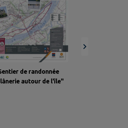
Fermeture du s
de mairie du 27
15 août 
Sentier de randonnée
lânerie autour de l'île"