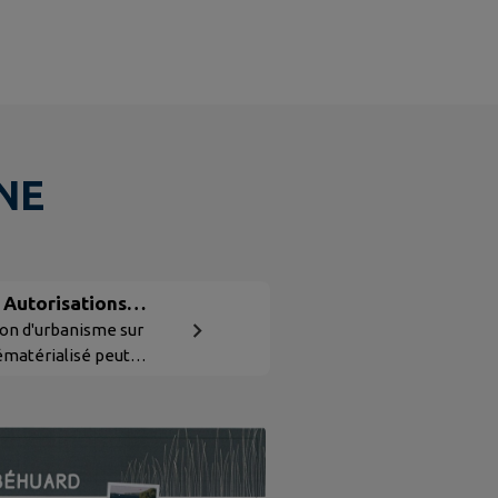
NE
 Autorisations
ion d'urbanisme sur
ématérialisé peut
ertificat d’urbanisme
struire pour maison