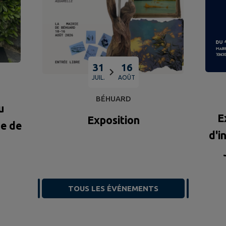
31
16
JUIL.
AOÛT
BÉHUARD
u
E
Exposition
ue de
d'i
La
TOUS LES ÉVÉNEMENTS