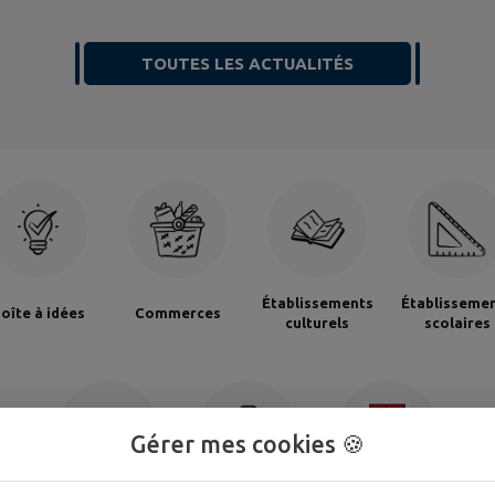
TOUTES LES ACTUALITÉS
Établissements
Établisseme
oîte à idées
Commerces
culturels
scolaires
Gérer mes cookies 🍪