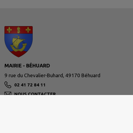
MAIRIE - BÉHUARD
9 rue du Chevalier-Buhard, 49170 Béhuard
02 41 72 84 11
NOUS CONTACTER
M'Y RENDRE
www.mairie-behuard.fr