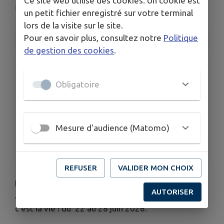
Ce site web utilise des cookies. Un cookie est
Béhuard
un petit fichier enregistré sur votre terminal
lors de la visite sur le site.
Pour en savoir plus, consultez notre
Politique
INFORMATIONS PRATIQUES
de gestion des cookies
.
LIEU
Béhuard
Obligatoire
DATES
Du lun. 22 juin au dim. 28 juin
HORAIRES
Ouverte tous les jours de 10 à 18 h
Mesure d'audience (Matomo)
TARIFS
Entrée libre
REFUSER
VALIDER MON CHOIX
L'abri du pèlerin accueillera VIOLA SCHOPE, artiste
AUTORISER
allemande, qui exposera ses œuvres "La Musique
c'est la vie ! du 22 au 28 juin 2026.