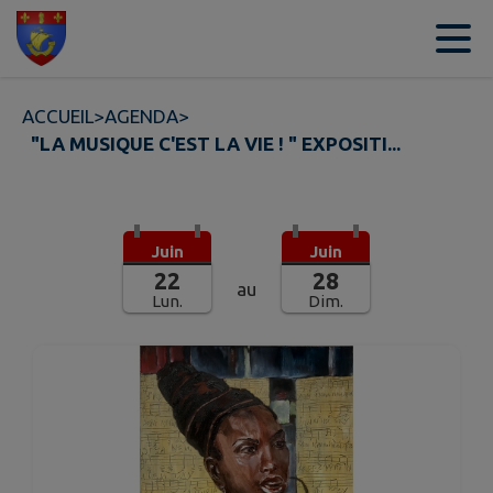
Contenu
Menu
Recherche
Pied de page
ACCUEIL
>
AGENDA
>
"LA MUSIQUE C'EST LA VIE ! " EXPOSITI...
Juin
Juin
22
28
au
Lun.
Dim.